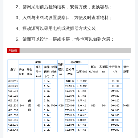
检查。 ●振动电机的维护细节请参照振动电机使用说明书。 ●作为
2、筛网采用前后挂钩结构，安装方便，更换容易；
一般指导要求，设备每运行150小时，必须检查所有螺栓的紧固性。对于
3、入料与出料均设置观察口，方便及时查看物料；
某些筛板结构，需要更经常的检查。 ●振动设备上紧固振动电机的安装
螺栓均采用双螺母防松措施，无须在螺母与部件之间装上热处理硬化的垫
4、振动源可以采用电机或激振器方式安装；
圈。 ●振动结构和所有连接的可运行部件（例如，弹簧等），必须能够
5、筛面可以设计一层或多层，*多也可以做到六层；
正常运行。振动筛的任何部分均不应碰撞固定的部件（例如，溜槽，平
台），也不应在有聚集送料状态下进行工作。 ●要经常地检查筛板并及
时地清理粘附物料。要在发生完全失效之前进行修复或更换磨损的筛板模
块或松动的筛板模块以防止损坏其它筛机部件或其他相关设备。 ●及时
更换损坏的弹簧。除了处理不当或在弹簧圈中堆积物料之外，在正常情况
下，弹簧具有很长使用寿命，一个弹簧出现故障可表明整套弹簧接近了使
用期限。我们建议：如果发现一个弹簧有故障，那么，要更换在该支承部
位的整套弹簧。 ●在每次换筛板时，要检查侧板、横梁、筛板支承轨
（若有）和连接板。在任何情况下，均要至少每一个月检查筛板支承轨和
连接板。