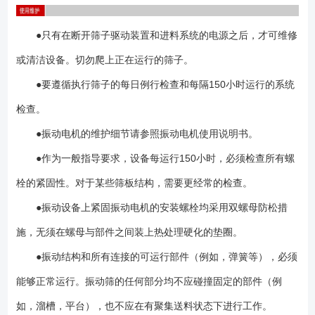
●只有在断开筛子驱动装置和进料系统的电源之后，才可维修
或清洁设备。切勿爬上正在运行的筛子。
●要遵循执行筛子的每日例行检查和每隔150小时运行的系统
检查。
●振动电机的维护细节请参照振动电机使用说明书。
●作为一般指导要求，设备每运行150小时，必须检查所有螺
栓的紧固性。对于某些筛板结构，需要更经常的检查。
●振动设备上紧固振动电机的安装螺栓均采用双螺母防松措
施，无须在螺母与部件之间装上热处理硬化的垫圈。
●振动结构和所有连接的可运行部件（例如，弹簧等），必须
能够正常运行。振动筛的任何部分均不应碰撞固定的部件（例
如，溜槽，平台），也不应在有聚集送料状态下进行工作。