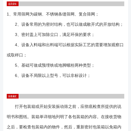
1、常用筛网为碳钢、不锈钢条缝筛网、复合筛网；
2、设备常用的为密封结构，也可以做成敞开式的开放结构；
3、密封盖上可加除尘口，满足环保的要求；
4、设备入料端和出料端可以根据实际工艺的需要增加观察口
或取样口；
5、基础可做成预埋铁或地脚螺栓两种类型；
6、设备不局限以上型号，可以非标设计；
打开包装箱或开始安装振动筛之前，应彻底检查所提供的说
明书和图纸。装箱单详细地列明了各包装箱的内容。在接收货物
之后，要检查包装箱内的物件，然后，重新密封包装箱以免箱内