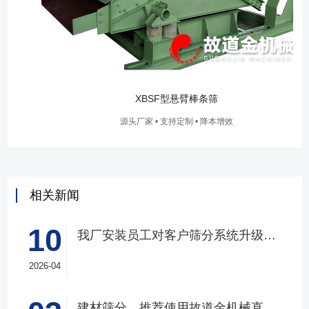
XBSF型悬臂棒条筛
源头厂家 • 支持定制 • 降本增效
相关新闻
10
我厂安装员工对客户筛分系统升级改造完工，客户很满意，我们也很高兴！
2026-04
建材筛分，推荐使用故道金机械直线筛