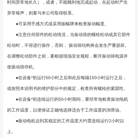
时间异常地长久），或者，不能顺利地完成起动，在起动时产生
异常噪声，则要与本公司取得联系。
●可采用手感方式或采用振幅牌来检查振动幅度。
●注意任何部件的松动情况，当振动筛的螺栓松动或其它部件
松动时，不得进行操作，否则， 振动筛结构将会发生严重损坏。
在调整松动部件之前，要根据现场安全规程，断开振动筛电源并
使振动筛停机。
●在设备*初运行50小时之后和此后每隔150小时运行之后，
或按照本说明书的维护部分中的规定，检查所有螺栓的紧固性。
●在设备*初连续运行的50小时期间，要经常地检查振动电机
的工作温度，以便保证正确地选择适合于工作温度的润滑油。
●振动电机达到其稳定的工作温度大约需连续运行2小时以
上。