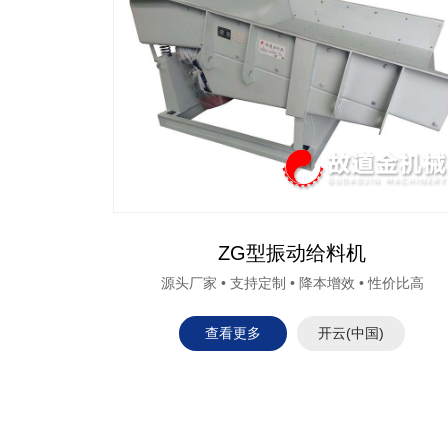
ZG型振动给料机
源头厂家 • 支持定制 • 降本增效 • 性价比高
查看更多
开云(中国)