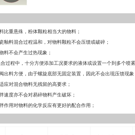
动、空载启动)
液、加热/冷却
口、排气孔等;
动; 重要提示
比重悬殊，粉体颗粒相当大的物料；
的详细信息，以及
釉料混合过程温和，对物料颗粒不会压馈或破碎；
务。
料不会产生过热现象；
合过程中，十分方便添加工况要求的液体或设置一个到多个喷
出料方便，由于螺旋底部无固定装置，因此不会出现压馈现象
应对混合物料无残留的高要求；
速度亦不会对易碎物料产生破坏；
作用对物料的化学反应有更好的配合作用；