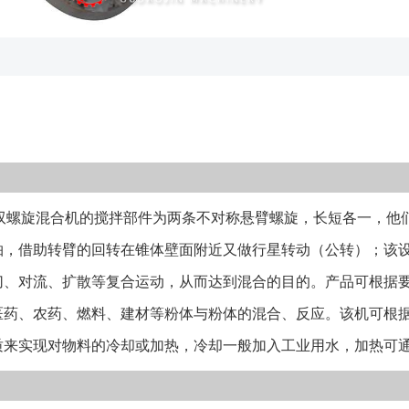
体与粉体的混合
通过向夹套内注
工业用水，加热
料机由混料机专
锥形料仓等组成
作，需要指出的
动螺旋长短臂做
螺旋混合机的搅拌部件为两条不对称悬臂螺旋，长短各一，他
体在料仓做公转
类来订（设备示
轴，借助转臂的回转在锥体壁面附近又做行星转动（公转）；该
非对称螺旋自转
切、对流、扩散等复合运动，从而达到混合的目的。产品可根据
不同程度的进入
医药、农药、燃料、建材等粉体与粉体的混合、反应。该机可根
上部的两股物料
质来实现对物料的冷却或加热，冷却一般加入工业用水，加热可
部的空缺，从而
有两根搅拌螺旋