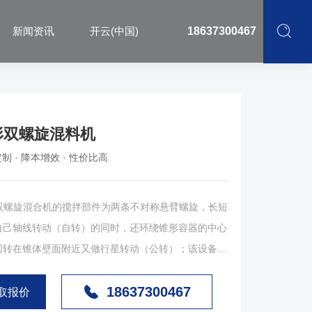
新闻资讯
开云(中国)
18637300467
形双螺旋混料机
制 · 降本增效 · 性价比高
螺旋混合机的搅拌部件为两条不对称悬臂螺旋，长短
自己轴线转动（自转）的同时，还环绕锥形容器的中心
回转在锥体壁面附近又做行星转动（公转）；该设备通
公转将物料反复提升，在锥体内产生剪切、对流、扩散
18637300467
而达到混合的目的。产品可根据要求设计外夹套（加
取报价
雾器，广泛应用于化工、医药、农药、燃料、建材等粉