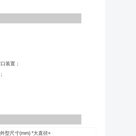
 4、依据实际工艺情况，增加辅助功能组件，如喷
、等; 5、设计设备的开口要求，如加料口、清理
 6、选择出料模式以及驱动方式，分手动、气动、电
：设备的选型是比较重要的环节，应尽可能提供物料
工艺安排，以便我公司**人员为您提供***的技术服
雾口装置；
；
外型尺寸(mm) *大直径×