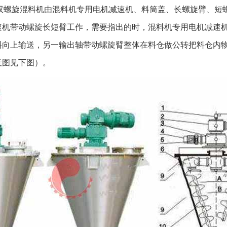
旋）、双（长短
螺旋混料机由混料机专用电机减速机、料筒盖、长螺旋臂、短
旋，理论上搅拌
速机带动螺旋长短臂工作，需要指出的时，混料机专用电机减速
此阀与长螺旋底
料向上输送，另一输出轴带动螺旋臂整体在料仓做公转把料仓内
动可选，根据用
等。 1、使用
意图见下图）。
使用于陶瓷釉料
对热敏性物料不
便添加工况要求
位阀出料方便，
象； 7、锥形
的搅拌速度亦不
料的化学反应有更
功率(KW)外型尺寸(
0.61.5φ630×145
0.30.30.4-0.62.