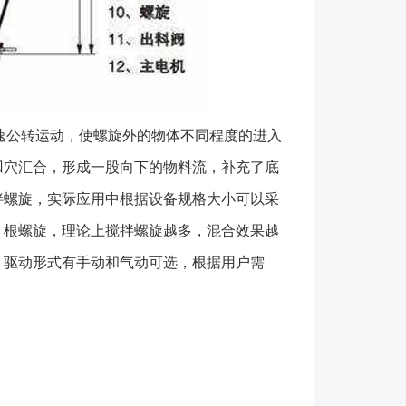
0600DSH-110.4-0.64φ1480×28951200DSH-
.5φ1633×32101350DSH-220.4-
951500DSH-330.4-0.67.5φ2040×37602300DSH-
50×44252520DSH-660.4-
403000DSH-880.4-0.618.5φ2780×53604500DSH-
速公转运动，使螺旋外的物体不同程度的进入
3018×58155500DSH-12120.4-
005900DSH-15150.4-0.630φ3442×65406600DSH-
凹穴汇合，形成一股向下的物料流，补充了底
3805×74209800DSH-25250.4-
拌螺旋，实际应用中根据设备规格大小可以采
0010200DSH-30300.4-0.645φ4330×820011500
）根螺旋，理论上搅拌螺旋越多，混合效果越
合的物料体积，范围在0.1-30立方米，选取相应规格
，驱动形式有手动和气动可选，根据用户需
选取设备制作材质，材质分：与物料接触部分、不与物
备其它部件保持原有材质。(材质依据物料性质、工况
素决定，常规有碳钢、304/316L/321不锈钢)(材质
确定表面处理要求); 3、根据物料的比重、流动性
标准来确定配置的驱动能力;(启动标准分：重载启