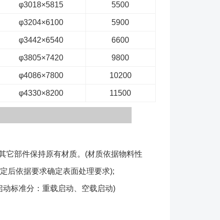
φ3018×5815
5500
φ3204×6100
5900
φ3442×6540
6600
φ3805×7420
9800
φ4086×7800
10200
φ4330×8200
11500
它部件保持原有材质。(材质依据物料性
质选定后依据要求确定表面处理要求);
动标准分：重载启动、空载启动)