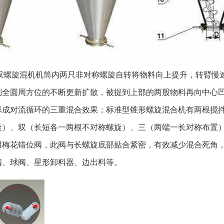
0.63φ1140×232
1.51.50.4-0.65
0.65.5φ1816×34
440.4-0.611φ22
0.615φ2548×49
螺旋混机机筒内两只非对称螺旋自转将物料向上提升，转臂慢
10100.4-0.622φ
0.622φ3204×61
到全圆周方位的不断更新扩散，被提到上部的两股物料再向中心
20200.4-0.637φ
形成对流循环的三重混合效果；标准型锥形螺旋混合机有两根搅
0.637φ4086×78
旋）、双（长短各一两根不对称螺旋）、三（两端一长对称布置
1、确定每批次混
用梅花错位阀，此阀与长螺旋底部贴合紧密，有效减少混合死角
的设备; 2、
阀、球阀、星形卸料器、边出料等。
料接触部分，设
要求、卫生级别等因
选定后依据要求
等性质，以及启动