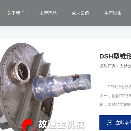
关于我们
主营产品
成功案例
生产设备
DSH型锥
源头厂家 · 支持定
DSH型锥形双
各一，他们在绕
轴，借助转臂的
过螺旋的自转、
等复合运动，从
立即获
热、冷却），喷