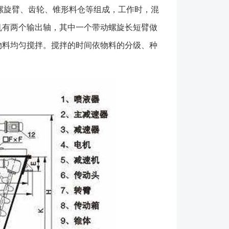
各一两根不对称螺旋）、三（两端一长对称布置）根螺
螺旋臂、齿轮、锥形料仓等组成，工作时，混
螺旋越多，混合效果越好；设备一般采用梅花错位阀，
机有两个输出轴，其中一个带动螺旋长短臂做
部贴合紧密，有效减少混合死角，驱动形式有手动和气
物料均匀搅拌。搅拌的时间依物料的分级、种
户需要，也可加装蝶阀、球阀、星形卸料器、边出料
于物料比重悬殊，粉体颗粒相当大的物料； 2、
混合过程温和，对物料颗粒不会压馈或破碎； 3、
会产生过热现象； 4、在粉-粉混合过程中，十分方
的液体或设置一个到多个喷雾口装置； 6、底部错
由于螺旋底部无固定装置，因此不会出现压馈现
筒体适应对混合物料无残留的高要求； 8、柔和
会对易碎物料产生破坏； 9、本机的搅拌作用对物
好的配合作用；型号\项目全容积(M³)装载系数电机
mm) *大直径×高设备重量(kg)DSH-0.060.060.4-
1150DSH-0.10.10.4-0.61.5φ715×1569250DSH-
2φ920×1960550DSH-0.50.50.4-