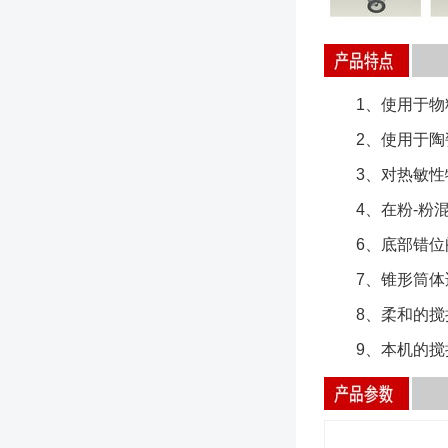
1、使用于物料
2、使用于陶瓷
3、对热敏性物
4、在粉-粉混
6、底部错位阀
7、锥形筒体适
8、柔和的搅拌
9、本机的搅拌