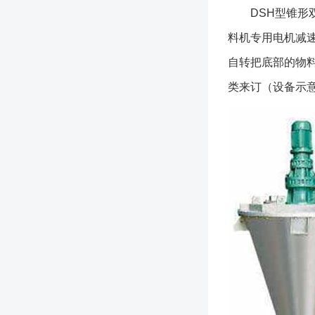
DSH型锥形双
料机专用电机减
自转把底部的物
类来订（设备示