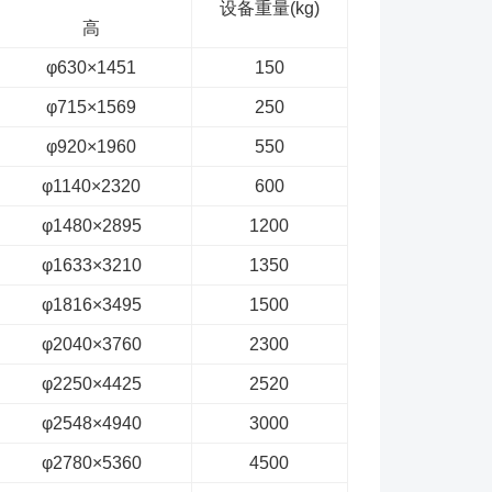
设备重量(kg)
高
φ630×1451
150
φ715×1569
250
φ920×1960
550
φ1140×2320
600
φ1480×2895
1200
φ1633×3210
1350
φ1816×3495
1500
φ2040×3760
2300
φ2250×4425
2520
φ2548×4940
3000
φ2780×5360
4500