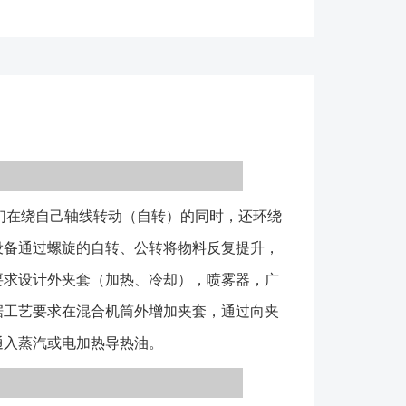
、反应。该机可根据工艺要求在混合机筒外增加夹套，
入冷热介质来实现对物料的冷却或加热，冷却一般加入
可通入蒸汽或电加热导热油。 DSH型锥形双螺旋混
用电机减速机、料筒盖、长螺旋臂、短螺旋臂、齿轮、
，工作时，混料机专用电机减速机带动螺旋长短臂工
时，混料机专用电机减速机有两个输出轴，其中一个带
自转把底部的物料向上输送，另一输出轴带动螺旋臂整
们在绕自己轴线转动（自转）的同时，还环绕
把料仓内物料均匀搅拌。搅拌的时间依物料的分级、种
意图见下图）。 DSH型锥形双螺旋混机机筒内两只
设备通过螺旋的自转、公转将物料反复提升，
将物料向上提升，转臂慢速公转运动，使螺旋外的物体
要求设计外夹套（加热、冷却），喷雾器，广
螺旋柱，从而达到全圆周方位的不断更新扩散，被提到
据工艺要求在混合机筒外增加夹套，通过向夹
再向中心凹穴汇合，形成一股向下的物料流，补充了底
通入蒸汽或电加热导热油。
形成对流循环的三重混合效果；标准型锥形螺旋混合机
，实际应用中根据设备规格大小可以采用单（一根长螺