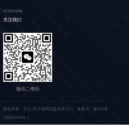
ATTENTION
关注我们
微信二维码
版权所有 开云·官方端网页版登录入口
备案号：豫ICP备
18002083号-1