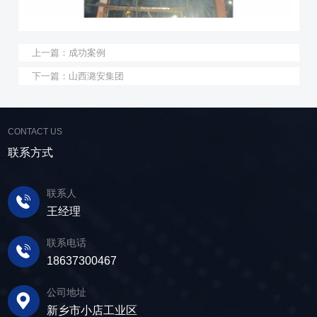
上一篇：
成功案例
下一篇：
山西潞安集团
CONTACT US
联系方式
联系人
王经理
联系电话
18637300467
公司地址
新乡市小店工业区